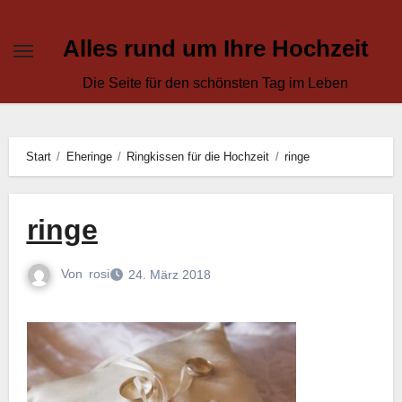
Skip
to
Alles rund um Ihre Hochzeit
content
Die Seite für den schönsten Tag im Leben
Start
Eheringe
Ringkissen für die Hochzeit
ringe
ringe
Von
rosi
24. März 2018